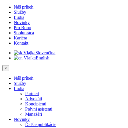
Náš príbeh
Služby
Ľudia
Novinky
Pro Bono
Spolupráca
Kariéra
Kontakt
Slovenčina
English
×
Náš príbeh
Služby
Ľudia
Partneri
Advokáti
Koncipienti
Právni asistenti
Manažéri
Novinky
Ďalšie publikácie