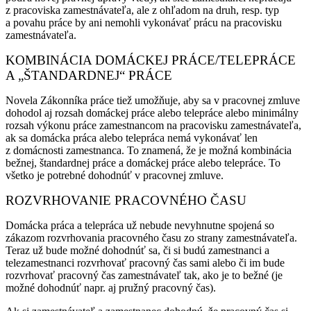
z pracoviska zamestnávateľa, ale z ohľadom na druh, resp. typ
a povahu práce by ani nemohli vykonávať prácu na pracovisku
zamestnávateľa.
KOMBINÁCIA DOMÁCKEJ PRÁCE/TELEPRÁCE
A „ŠTANDARDNEJ“ PRÁCE
Novela Zákonníka práce tiež umožňuje, aby sa v pracovnej zmluve
dohodol aj rozsah domáckej práce alebo telepráce alebo minimálny
rozsah výkonu práce zamestnancom na pracovisku zamestnávateľa,
ak sa domácka práca alebo telepráca nemá vykonávať len
z domácnosti zamestnanca. To znamená, že je možná kombinácia
bežnej, štandardnej práce a domáckej práce alebo telepráce. To
všetko je potrebné dohodnúť v pracovnej zmluve.
ROZVRHOVANIE PRACOVNÉHO ČASU
Domácka práca a telepráca už nebude nevyhnutne spojená so
zákazom rozvrhovania pracovného času zo strany zamestnávateľa.
Teraz už bude možné dohodnúť sa, či si budú zamestnanci a
telezamestnanci rozvrhovať pracovný čas sami alebo či im bude
rozvrhovať pracovný čas zamestnávateľ tak, ako je to bežné (je
možné dohodnúť napr. aj pružný pracovný čas).