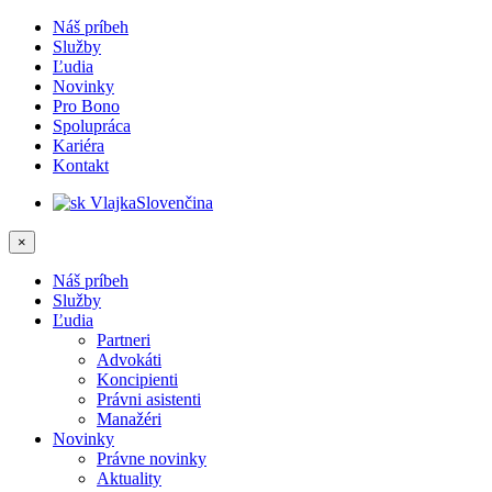
Náš príbeh
Služby
Ľudia
Novinky
Pro Bono
Spolupráca
Kariéra
Kontakt
Slovenčina
×
Náš príbeh
Služby
Ľudia
Partneri
Advokáti
Koncipienti
Právni asistenti
Manažéri
Novinky
Právne novinky
Aktuality