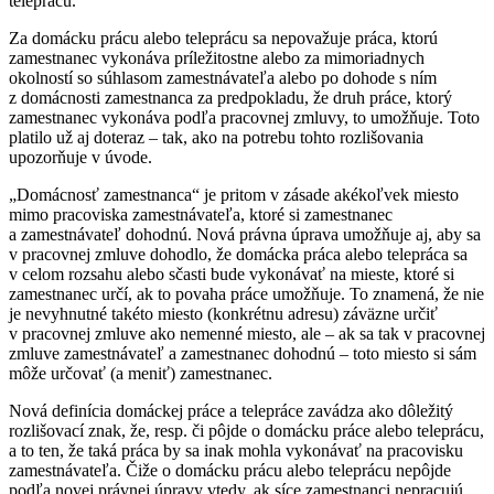
teleprácu.
Za domácku prácu alebo teleprácu sa nepovažuje práca, ktorú
zamestnanec vykonáva príležitostne alebo za mimoriadnych
okolností so súhlasom zamestnávateľa alebo po dohode s ním
z domácnosti zamestnanca za predpokladu, že druh práce, ktorý
zamestnanec vykonáva podľa pracovnej zmluvy, to umožňuje. Toto
platilo už aj doteraz – tak, ako na potrebu tohto rozlišovania
upozorňuje v úvode.
„Domácnosť zamestnanca“ je pritom v zásade akékoľvek miesto
mimo pracoviska zamestnávateľa, ktoré si zamestnanec
a zamestnávateľ dohodnú. Nová právna úprava umožňuje aj, aby sa
v pracovnej zmluve dohodlo, že domácka práca alebo telepráca sa
v celom rozsahu alebo sčasti bude vykonávať na mieste, ktoré si
zamestnanec určí, ak to povaha práce umožňuje. To znamená, že nie
je nevyhnutné takéto miesto (konkrétnu adresu) záväzne určiť
v pracovnej zmluve ako nemenné miesto, ale – ak sa tak v pracovnej
zmluve zamestnávateľ a zamestnanec dohodnú – toto miesto si sám
môže určovať (a meniť) zamestnanec.
Nová definícia domáckej práce a telepráce zavádza ako dôležitý
rozlišovací znak, že, resp. či pôjde o domácku práce alebo teleprácu,
a to ten, že taká práca by sa inak mohla vykonávať na pracovisku
zamestnávateľa. Čiže o domácku prácu alebo teleprácu nepôjde
podľa novej právnej úpravy vtedy, ak síce zamestnanci nepracujú