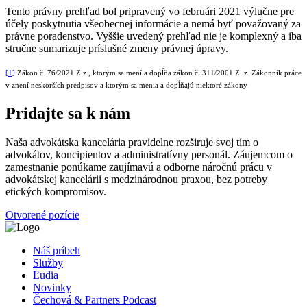
Tento právny prehľad bol pripravený vo februári 2021 výlučne pre
účely poskytnutia všeobecnej informácie a nemá byť považovaný za
právne poradenstvo. Vyššie uvedený prehľad nie je komplexný a iba
stručne sumarizuje príslušné zmeny právnej úpravy.
[1]
Zákon č. 76/2021 Z.z., ktorým sa mení a dopĺňa zákon č. 311/2001 Z. z. Zákonník práce
v znení neskorších predpisov a ktorým sa menia a dopĺňajú niektoré zákony
Pridajte sa k nám
Naša advokátska kancelária pravidelne rozširuje svoj tím o
advokátov, koncipientov a administratívny personál. Záujemcom o
zamestnanie ponúkame zaujímavú a odborne náročnú prácu v
advokátskej kancelárii s medzinárodnou praxou, bez potreby
etických kompromisov.
Otvorené pozície
Náš príbeh
Služby
Ľudia
Novinky
Čechová & Partners Podcast