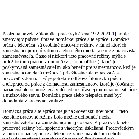
Posledná novela Zákonníka práce vyhlásená 19.2.2021
[1]
priniesla
zmeny aj v právnej úprave domáckej práce a telepráce. Domácka
práca a telepráca sú osobitné pracovné režimy, v rámci ktorých
zamestnanci pracujú z domu alebo iného miesta, ale nie z pracoviska
zamestnávateľa. Často si niektorí tieto pracovné režimy mýlia s
príležitostnou prácou z domu (tzv. „home office“), ktorá je
poskytovaná zamestnávateľmi ako benefit pre zamestnancov, keď je
zamestnancom daná možnosť príležitostne alebo raz za čas
pracovať z domu. Tiež je potrebné odlišovať domácku prácu
a teleprácu od práce z domácnosti zamestnancov, ktorá je (dočasne)
nariadená alebo umožnená v dôsledku súčasnej mimoriadnej situácie
a núdzového stavu. Domácka práca alebo telepráca musí byť
dohodnutá v pracovnej zmluve.
Domácka práca a telepráca nie je na Slovensku novinkou – tieto
osobitné pracovné režimy bolo možné dohodnúť medzi
zamestnávateľom a zamestnancami aj doteraz. V praxi však tieto
pracovné režimy boli spojené s viacerými úskaliami. Predovšetkým
v rámci domáckej práce a telepráce zamestnávateľom nebolo