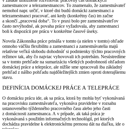
v zásade umožnené rozvrhovať pracovný čas domáckych
zamestnancov a telezamestnancov. To znamenalo, že zamestnávateľ
nemohol napr. určiť, v ktoré dni budú domácki zamestnanci a
telezamestnanci pracovať, ani kedy (konkrétny čas) im začne
a skončí „pracovná doba“. To v praxi bolo pre zamestnávateľov
často nevýhodné, ak povaha práce vyžadovala, aby zamestnanci
boli k dispozícii pre prácu v konkrétne časové úseky.
Novela Zákonníka práce prináša v tomto (a nielen v tomto) ohľade
omnoho väčšiu flexibilitu a zamestnanci a zamestnávatelia majú
relatívne veľkú slobodu dohodnúť si podmienky týchto pracovných
režimov tak, aby čo najviac vyhovovali ich potrebám. Nesústredíme
sa v tomto prehľade na sumarizáciu všetkých podrobností ohľadom
domáckej práce a telepráce, ale nižšie sme spracovali iba základný
prehľad z nášho pohľadu najdôležitejších zmien oproti doterajšiemu
stavu.
DEFINÍCIA DOMÁCKEJ PRÁCE A TELEPRÁCE
O domácku prácu ide, ak sa práca, ktorá by mohla byť vykonávaná
na pracovisku zamestnávateľa, vykonáva pravidelne v rozsahu
ustanoveného týždenného pracovného času alebo jeho časti
z domácnosti zamestnanca. A v prípade, ak taká práca je
vykonávaná s použitím informačných technológií, pri ktorých
dochádza pravidelne k elektronickému prenosu dát na diaľku, ide o