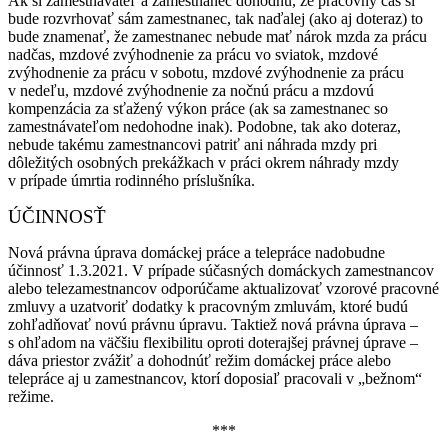
Ak si zamestnávateľ a zamestnanec dohodnú, že pracovný čas si
bude rozvrhovať sám zamestnanec, tak naďalej (ako aj doteraz) to
bude znamenať, že zamestnanec nebude mať nárok mzda za prácu
nadčas, mzdové zvýhodnenie za prácu vo sviatok, mzdové
zvýhodnenie za prácu v sobotu, mzdové zvýhodnenie za prácu
v nedeľu, mzdové zvýhodnenie za nočnú prácu a mzdovú
kompenzácia za sťažený výkon práce (ak sa zamestnanec so
zamestnávateľom nedohodne inak). Podobne, tak ako doteraz,
nebude takému zamestnancovi patriť ani náhrada mzdy pri
dôležitých osobných prekážkach v práci okrem náhrady mzdy
v prípade úmrtia rodinného príslušníka.
ÚČINNOSŤ
Nová právna úprava domáckej práce a telepráce nadobudne
účinnosť 1.3.2021. V prípade súčasných domáckych zamestnancov
alebo telezamestnancov odporúčame aktualizovať vzorové pracovné
zmluvy a uzatvoriť dodatky k pracovným zmluvám, ktoré budú
zohľadňovať novú právnu úpravu. Taktiež nová právna úprava –
s ohľadom na väčšiu flexibilitu oproti doterajšej právnej úprave –
dáva priestor zvážiť a dohodnúť režim domáckej práce alebo
telepráce aj u zamestnancov, ktorí doposiaľ pracovali v „bežnom“
režime.
***