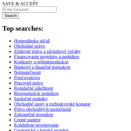
SAVE & ACCEPT
Search
Top searches:
Hospodárska súťaž
Obchodné právo
Zmluvné právo a záväzkové vzťahy
Financovanie projektov a podnikov
Konkurzy a reštrukturalizácie
Bankové a finančné transakcie
Nehnuteľnosti
Poisťovníctvo
Pracovné právo
Regulačné záležitosti
Reorganizácie podnikov
Spoločné podniky
Obchodné spory a rozhodcovské konanie
Právo obchodných spoločností
Zahraničné investície
Cenné papiere
Kolektívne investovanie
Geologické a banské projekty