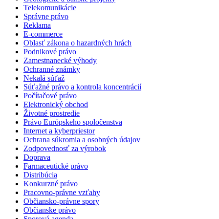
Telekomunikácie
Správne právo
Reklama
E-commerce
Oblasť zákona o hazardných hrách
Podnikové právo
Zamestnanecké výhody
Ochranné známky
Nekalá súťaž
Súťažné právo a kontrola koncentrácií
Počítačové právo
Elektronický obchod
Životné prostredie
Právo Európskeho spoločenstva
Internet a kyberpriestor
Ochrana súkromia a osobných údajov
Zodpovednosť za výrobok
Doprava
Farmaceutické právo
Distribúcia
Konkurzné právo
Pracovno-právne vzťahy
Občiansko-právne spory
Občianske právo
Sporová agenda