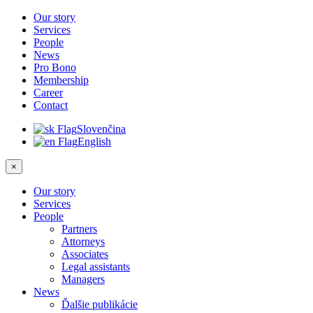
Our story
Services
People
News
Pro Bono
Membership
Career
Contact
Slovenčina
English
×
Our story
Services
People
Partners
Attorneys
Associates
Legal assistants
Managers
News
Ďalšie publikácie