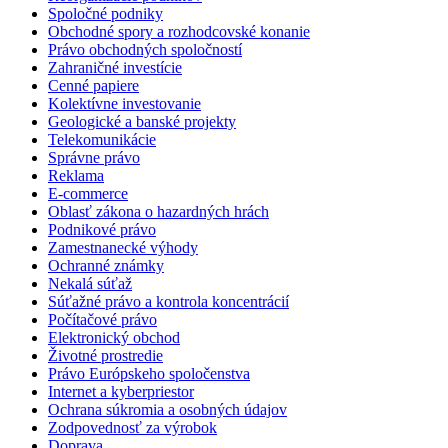
Spoločné podniky
Obchodné spory a rozhodcovské konanie
Právo obchodných spoločností
Zahraničné investície
Cenné papiere
Kolektívne investovanie
Geologické a banské projekty
Telekomunikácie
Správne právo
Reklama
E-commerce
Oblasť zákona o hazardných hrách
Podnikové právo
Zamestnanecké výhody
Ochranné známky
Nekalá súťaž
Súťažné právo a kontrola koncentrácií
Počítačové právo
Elektronický obchod
Životné prostredie
Právo Európskeho spoločenstva
Internet a kyberpriestor
Ochrana súkromia a osobných údajov
Zodpovednosť za výrobok
Doprava