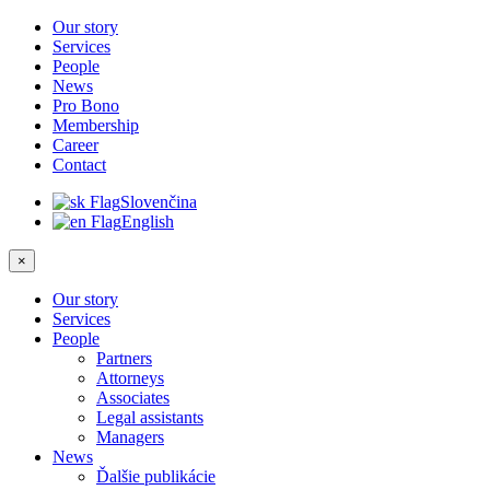
Our story
Services
People
News
Pro Bono
Membership
Career
Contact
Slovenčina
English
×
Our story
Services
People
Partners
Attorneys
Associates
Legal assistants
Managers
News
Ďalšie publikácie