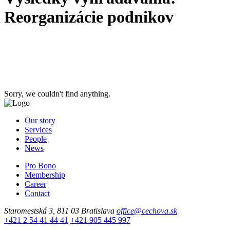
Reorganizácie podnikov
Sorry, we couldn't find anything.
Our story
Services
People
News
Pro Bono
Membership
Career
Contact
Staromestská 3, 811 03 Bratislava
office@cechova.sk
+421 2 54 41 44 41
+421 905 445 997