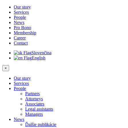
Our story
Services
People
News
Pro Bono
Membership
Career
Contact
Slovenčina
English
×
Our story
Services
People
Partners
Attorneys
Associates
Legal assistants
Managers
News
Ďalšie publikácie