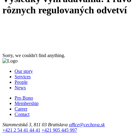
rôznych regulovaných odvetví
Sorry, we couldn't find anything.
Our story
Services
People
News
Pro Bono
Membership
Career
Contact
Staromestská 3, 811 03 Bratislava
office@cechova.sk
+421 2 54 41 44 41
+421 905 445 997