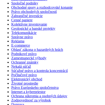
Spoločné podniky
Obchodné spory a rozhodcovské konanie
Právo obchodných spoločností
Zahraničné investície
Cenné papiere
Kolektívne investovanie
Geologické a banské projekty
Telekomunikácie
Správne právo
Reklama
E-commerce
Oblasť zákona o hazardných hrách
Podnikové právo
Zamestnanecké výhody
Ochranné známky
Nekalá súťaž
Súťažné právo a kontrola koncentrácií
Počítačové právo
Elektronický obchod
Životné prostredie
Právo Európskeho spoločenstva
Internet a kyberpriestor
Ochrana súkromia a osobných údajov
Zodpovednosť za výrobok
Doprava