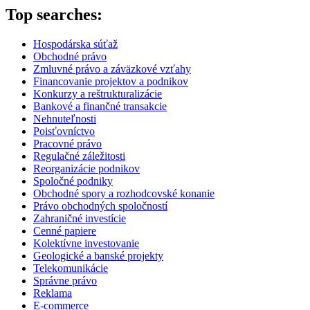
Top searches:
Hospodárska súťaž
Obchodné právo
Zmluvné právo a záväzkové vzťahy
Financovanie projektov a podnikov
Konkurzy a reštrukturalizácie
Bankové a finančné transakcie
Nehnuteľnosti
Poisťovníctvo
Pracovné právo
Regulačné záležitosti
Reorganizácie podnikov
Spoločné podniky
Obchodné spory a rozhodcovské konanie
Právo obchodných spoločností
Zahraničné investície
Cenné papiere
Kolektívne investovanie
Geologické a banské projekty
Telekomunikácie
Správne právo
Reklama
E-commerce