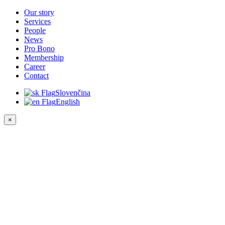
Our story
Services
People
News
Pro Bono
Membership
Career
Contact
Slovenčina
English
×