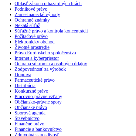
Oblasť zákona o hazardných hrách
Podnikové právo
Zamestnanecké výhody
Ochranné známky
Nekalá súťaž
Súťažné právo a kontrola koncentrácií
Počítačové právo
Elektronický obchod
Životné prostredie
Právo Európskeho spoločenstva
Internet a kyberpriestor
Ochrana súkromia a osobných údajov
Zodpovednosť za výrobok
Doprava
Farmaceutické právo
Distribúcia
Konkurzné právo
Pracovno-právne vzťahy
Občiansko-právne spory
Občianske právo
Sporová agenda
Stavebníctvo
Finančné právo
Financie a bankovníctvo
Zdravotná starostlivosť